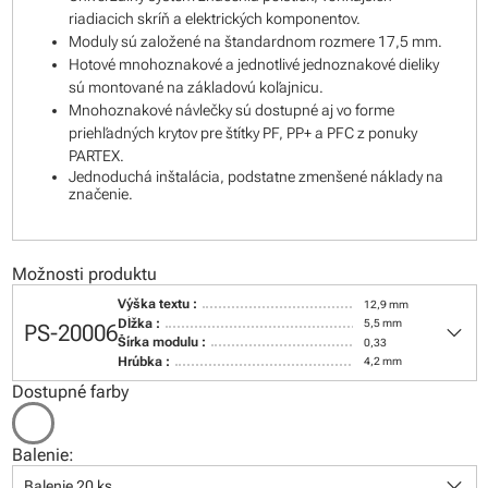
riadiacich skríň a elektrických komponentov.
Moduly sú založené na štandardnom rozmere 17,5 mm.
Hotové mnohoznakové a jednotlivé jednoznakové dieliky
sú montované na základovú koľajnicu.
Mnohoznakové návlečky sú dostupné aj vo forme
priehľadných krytov pre štítky PF, PP+ a PFC z ponuky
PARTEX.
Jednoduchá inštalácia, podstatne zmenšené náklady na
značenie.
Možnosti produktu
Výška textu :
12,9 mm
keyboard_arrow_down
Dĺžka :
5,5 mm
PS-20006
Šírka modulu :
0,33
Hrúbka :
4,2 mm
Dostupné farby
Balenie:
keyboard_arrow_down
Balenie 20 ks