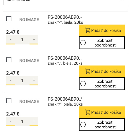
PS-20006AB90.-
znak "-", biela, 20ks
shopping_cart
Pridať do košíka
2.47 €
-
+
Zobraziť
info
podrobnosti
PS-20006AB90..
znak ".", biela, 20ks
shopping_cart
Pridať do košíka
2.47 €
-
+
Zobraziť
info
podrobnosti
PS-20006AB90./
znak "/", biela, 20ks
shopping_cart
Pridať do košíka
2.47 €
-
+
Zobraziť
info
podrobnosti