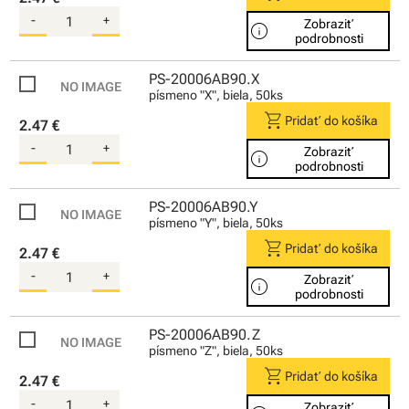
-
+
Zobraziť
info
podrobnosti
PS-20006AB90.X
písmeno "X", biela, 50ks
shopping_cart
Pridať do košíka
2.47 €
-
+
Zobraziť
info
podrobnosti
PS-20006AB90.Y
písmeno "Y", biela, 50ks
shopping_cart
Pridať do košíka
2.47 €
-
+
Zobraziť
info
podrobnosti
PS-20006AB90.Z
písmeno "Z", biela, 50ks
shopping_cart
Pridať do košíka
2.47 €
-
+
Zobraziť