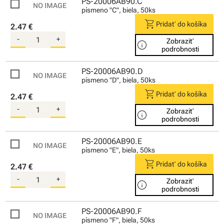
PS-20006AB90.C
písmeno "C", biela, 50ks
shopping_cart
Pridať do košíka
2.47 €
-
+
Zobraziť
info
podrobnosti
PS-20006AB90.D
písmeno "D", biela, 50ks
shopping_cart
Pridať do košíka
2.47 €
-
+
Zobraziť
info
podrobnosti
PS-20006AB90.E
písmeno "E", biela, 50ks
shopping_cart
Pridať do košíka
2.47 €
-
+
Zobraziť
info
podrobnosti
PS-20006AB90.F
písmeno "F", biela, 50ks