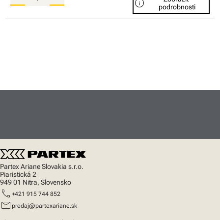
info
podrobnosti
Partex Ariane Slovakia s.r.o.
Piaristická 2
949 01 Nitra, Slovensko
call
+421 915 744 852
mail
predaj@partexariane.sk