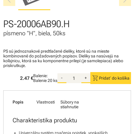
chevron_left
chevron_right
PS-20006AB90.H
písmeno "H", biela, 50ks
PS sú jednoznakové predtlačené dieliky, ktoré sú na mieste
kombinované do požadovaných popisov. Dieliky sa nasúvajú na
koľajnicu, ktorá sa ku komponentne prilepí (je samolepiaca) alebo
priskrutkuje.
Balenie:
shopping_cart
2.47 €
-
+
Pridať do košíka
Balenie
20 ks
Popis
Vlastnosti
Súbory na
stiahnutie
Charakteristika produktu
Univerzálny systém značenia poistiek, vonkajších