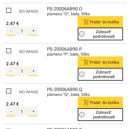
PS-20006AB90.O
písmeno "O", biela, 50ks
shopping_cart
Pridať do košíka
2.47 €
-
+
Zobraziť
info
podrobnosti
PS-20006AB90.P
písmeno "P", biela, 50ks
shopping_cart
Pridať do košíka
2.47 €
-
+
Zobraziť
info
podrobnosti
PS-20006AB90.Q
písmeno "Q", biela, 50ks
shopping_cart
Pridať do košíka
2.47 €
-
+
Zobraziť
info
podrobnosti