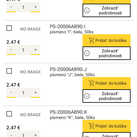
-
+
Zobraziť
info
podrobnosti
PS-20006AB90.I
písmeno "I", biela, 50ks
shopping_cart
Pridať do košíka
2.47 €
-
+
Zobraziť
info
podrobnosti
PS-20006AB90.J
písmeno "J", biela, 50ks
shopping_cart
Pridať do košíka
2.47 €
-
+
Zobraziť
info
podrobnosti
PS-20006AB90.K
písmeno "K", biela, 50ks
shopping_cart
Pridať do košíka
2.47 €
-
+
Zobraziť