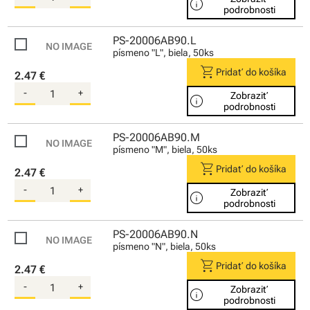
info
podrobnosti
PS-20006AB90.L
písmeno "L", biela, 50ks
shopping_cart
Pridať do košíka
2.47 €
-
+
Zobraziť
info
podrobnosti
PS-20006AB90.M
písmeno "M", biela, 50ks
shopping_cart
Pridať do košíka
2.47 €
-
+
Zobraziť
info
podrobnosti
PS-20006AB90.N
písmeno "N", biela, 50ks
shopping_cart
Pridať do košíka
2.47 €
-
+
Zobraziť
info
podrobnosti