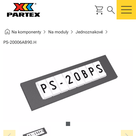
shopping_cart
search
m
home
chevron_right
chevron_right
chevron_right
Na komponenty
Na moduly
Jednoznakové
PS-20006AB90.H