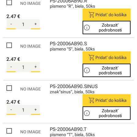
PS-20006AB90.R
písmeno "R", biela, 50ks
shopping_cart
Pridať do košíka
2.47 €
-
+
Zobraziť
info
podrobnosti
PS-20006AB90.S
písmeno "S", biela, 50ks
shopping_cart
Pridať do košíka
2.47 €
-
+
Zobraziť
info
podrobnosti
PS-20006AB90.SINUS
znak"sínus", biela, 50ks
shopping_cart
Pridať do košíka
2.47 €
-
+
Zobraziť
info
podrobnosti
PS-20006AB90.T
písmeno "T", biela, 50ks