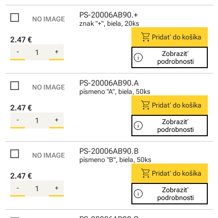
PS-20006AB90.+
znak "+", biela, 20ks
shopping_cart
Pridať do košíka
2.47 €
-
+
Zobraziť
info
podrobnosti
PS-20006AB90.A
písmeno "A", biela, 50ks
shopping_cart
Pridať do košíka
2.47 €
-
+
Zobraziť
info
podrobnosti
PS-20006AB90.B
písmeno "B", biela, 50ks
shopping_cart
Pridať do košíka
2.47 €
-
+
Zobraziť
info
podrobnosti