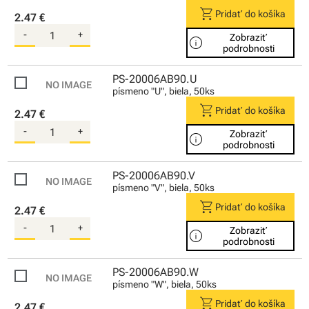
shopping_cart
Pridať do košíka
2.47 €
-
+
Zobraziť
info
podrobnosti
PS-20006AB90.U
písmeno "U", biela, 50ks
shopping_cart
Pridať do košíka
2.47 €
-
+
Zobraziť
info
podrobnosti
PS-20006AB90.V
písmeno "V", biela, 50ks
shopping_cart
Pridať do košíka
2.47 €
-
+
Zobraziť
info
podrobnosti
PS-20006AB90.W
písmeno "W", biela, 50ks
shopping_cart
Pridať do košíka
2.47 €