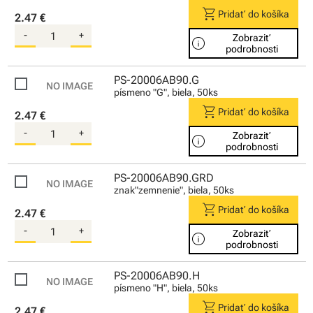
shopping_cart
Pridať do košíka
2.47 €
-
+
Zobraziť
info
podrobnosti
PS-20006AB90.G
písmeno "G", biela, 50ks
shopping_cart
Pridať do košíka
2.47 €
-
+
Zobraziť
info
podrobnosti
PS-20006AB90.GRD
znak"zemnenie", biela, 50ks
shopping_cart
Pridať do košíka
2.47 €
-
+
Zobraziť
info
podrobnosti
PS-20006AB90.H
písmeno "H", biela, 50ks
shopping_cart
Pridať do košíka
2.47 €