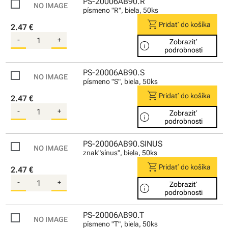
PS-20006AB90.R
písmeno "R", biela, 50ks
shopping_cart
Pridať do košíka
2.47 €
-
+
Zobraziť
info
podrobnosti
PS-20006AB90.S
písmeno "S", biela, 50ks
shopping_cart
Pridať do košíka
2.47 €
-
+
Zobraziť
info
podrobnosti
PS-20006AB90.SINUS
znak"sínus", biela, 50ks
shopping_cart
Pridať do košíka
2.47 €
-
+
Zobraziť
info
podrobnosti
PS-20006AB90.T
písmeno "T", biela, 50ks