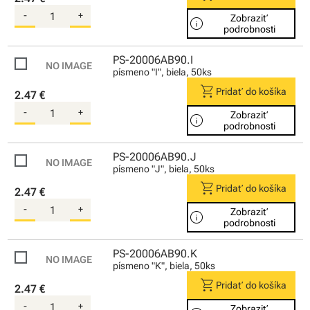
-
+
Zobraziť
info
podrobnosti
PS-20006AB90.I
písmeno "I", biela, 50ks
shopping_cart
Pridať do košíka
2.47 €
-
+
Zobraziť
info
podrobnosti
PS-20006AB90.J
písmeno "J", biela, 50ks
shopping_cart
Pridať do košíka
2.47 €
-
+
Zobraziť
info
podrobnosti
PS-20006AB90.K
písmeno "K", biela, 50ks
shopping_cart
Pridať do košíka
2.47 €
-
+
Zobraziť