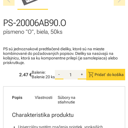
chevron_left
chevron_right
PS-20006AB90.O
písmeno "O", biela, 50ks
PS sú jednoznakové predtlačené dieliky, ktoré sú na mieste
kombinované do požadovaných popisov. Dieliky sa nasúvajú na
koľajnicu, ktorá sa ku komponentne prilepí (je samolepiaca) alebo
priskrutkuje.
Balenie:
shopping_cart
2.47 €
-
+
Pridať do košíka
Balenie
20 ks
Popis
Vlastnosti
Súbory na
stiahnutie
Charakteristika produktu
Univerzálny systém značenia poistiek, vonkajších