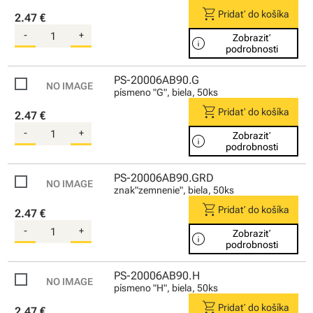
shopping_cart
Pridať do košíka
2.47 €
-
+
Zobraziť
info
podrobnosti
PS-20006AB90.G
písmeno "G", biela, 50ks
shopping_cart
Pridať do košíka
2.47 €
-
+
Zobraziť
info
podrobnosti
PS-20006AB90.GRD
znak"zemnenie", biela, 50ks
shopping_cart
Pridať do košíka
2.47 €
-
+
Zobraziť
info
podrobnosti
PS-20006AB90.H
písmeno "H", biela, 50ks
shopping_cart
Pridať do košíka
2.47 €