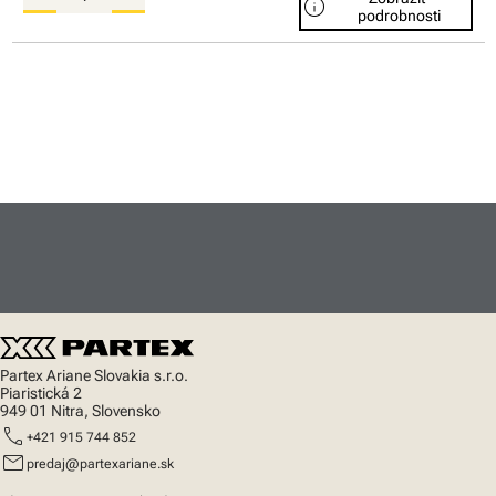
info
podrobnosti
Partex Ariane Slovakia s.r.o.
Piaristická 2
949 01 Nitra, Slovensko
call
+421 915 744 852
mail
predaj@partexariane.sk