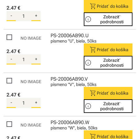
shopping_cart
Pridať do košíka
2.47 €
-
+
Zobraziť
info
podrobnosti
PS-20006AB90.U
písmeno "U", biela, 50ks
shopping_cart
Pridať do košíka
2.47 €
-
+
Zobraziť
info
podrobnosti
PS-20006AB90.V
písmeno "V", biela, 50ks
shopping_cart
Pridať do košíka
2.47 €
-
+
Zobraziť
info
podrobnosti
PS-20006AB90.W
písmeno "W", biela, 50ks
shopping_cart
Pridať do košíka
2.47 €