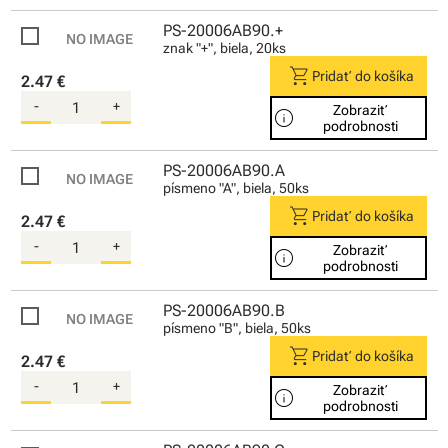
PS-20006AB90.+
znak "+", biela, 20ks
shopping_cart
Pridať do košíka
2.47 €
-
+
Zobraziť
info
podrobnosti
PS-20006AB90.A
písmeno "A", biela, 50ks
shopping_cart
Pridať do košíka
2.47 €
-
+
Zobraziť
info
podrobnosti
PS-20006AB90.B
písmeno "B", biela, 50ks
shopping_cart
Pridať do košíka
2.47 €
-
+
Zobraziť
info
podrobnosti