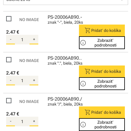
PS-20006AB90.-
znak "-", biela, 20ks
shopping_cart
Pridať do košíka
2.47 €
-
+
Zobraziť
info
podrobnosti
PS-20006AB90..
znak ".", biela, 20ks
shopping_cart
Pridať do košíka
2.47 €
-
+
Zobraziť
info
podrobnosti
PS-20006AB90./
znak "/", biela, 20ks
shopping_cart
Pridať do košíka
2.47 €
-
+
Zobraziť
info
podrobnosti