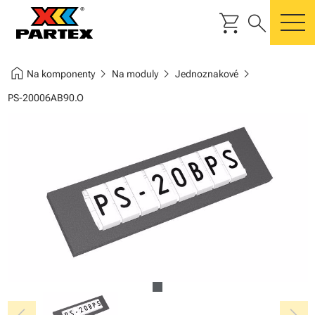
shopping_cart
search
m
home
chevron_right
chevron_right
chevron_right
Na komponenty
Na moduly
Jednoznakové
PS-20006AB90.O