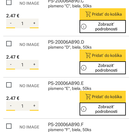
PS-20006AB90.C
písmeno "C", biela, 50ks
shopping_cart
Pridať do košíka
2.47 €
-
+
Zobraziť
info
podrobnosti
PS-20006AB90.D
písmeno "D", biela, 50ks
shopping_cart
Pridať do košíka
2.47 €
-
+
Zobraziť
info
podrobnosti
PS-20006AB90.E
písmeno "E", biela, 50ks
shopping_cart
Pridať do košíka
2.47 €
-
+
Zobraziť
info
podrobnosti
PS-20006AB90.F
písmeno "F", biela, 50ks