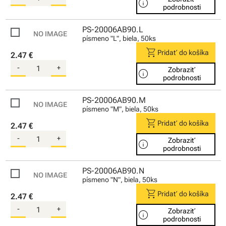
info
podrobnosti
PS-20006AB90.L
písmeno "L", biela, 50ks
shopping_cart
Pridať do košíka
2.47 €
-
+
Zobraziť
info
podrobnosti
PS-20006AB90.M
písmeno "M", biela, 50ks
shopping_cart
Pridať do košíka
2.47 €
-
+
Zobraziť
info
podrobnosti
PS-20006AB90.N
písmeno "N", biela, 50ks
shopping_cart
Pridať do košíka
2.47 €
-
+
Zobraziť
info
podrobnosti