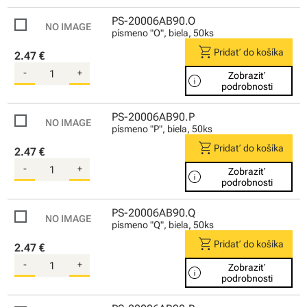
PS-20006AB90.O
písmeno "O", biela, 50ks
shopping_cart
Pridať do košíka
2.47 €
-
+
Zobraziť
info
podrobnosti
PS-20006AB90.P
písmeno "P", biela, 50ks
shopping_cart
Pridať do košíka
2.47 €
-
+
Zobraziť
info
podrobnosti
PS-20006AB90.Q
písmeno "Q", biela, 50ks
shopping_cart
Pridať do košíka
2.47 €
-
+
Zobraziť
info
podrobnosti