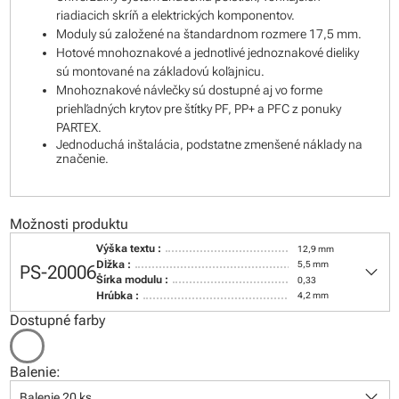
riadiacich skríň a elektrických komponentov.
Moduly sú založené na štandardnom rozmere 17,5 mm.
Hotové mnohoznakové a jednotlivé jednoznakové dieliky
sú montované na základovú koľajnicu.
Mnohoznakové návlečky sú dostupné aj vo forme
priehľadných krytov pre štítky PF, PP+ a PFC z ponuky
PARTEX.
Jednoduchá inštalácia, podstatne zmenšené náklady na
značenie.
Možnosti produktu
Výška textu :
12,9 mm
keyboard_arrow_down
Dĺžka :
5,5 mm
PS-20006
Šírka modulu :
0,33
Hrúbka :
4,2 mm
Dostupné farby
Balenie:
keyboard_arrow_down
Balenie 20 ks