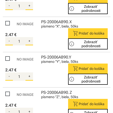
-
+
Zobraziť
info
podrobnosti
PS-20006AB90.X
písmeno "X", biela, 50ks
shopping_cart
Pridať do košíka
2.47 €
-
+
Zobraziť
info
podrobnosti
PS-20006AB90.Y
písmeno "Y", biela, 50ks
shopping_cart
Pridať do košíka
2.47 €
-
+
Zobraziť
info
podrobnosti
PS-20006AB90.Z
písmeno "Z", biela, 50ks
shopping_cart
Pridať do košíka
2.47 €
-
+
Zobraziť