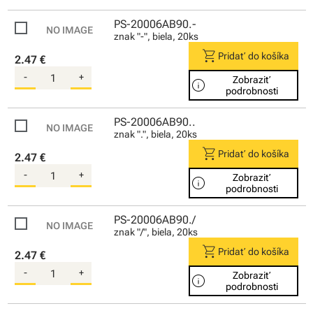
PS-20006AB90.-
znak "-", biela, 20ks
shopping_cart
Pridať do košíka
2.47 €
-
+
Zobraziť
info
podrobnosti
PS-20006AB90..
znak ".", biela, 20ks
shopping_cart
Pridať do košíka
2.47 €
-
+
Zobraziť
info
podrobnosti
PS-20006AB90./
znak "/", biela, 20ks
shopping_cart
Pridať do košíka
2.47 €
-
+
Zobraziť
info
podrobnosti