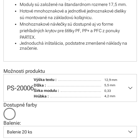
Moduly sú založené na štandardnom rozmere 17,5 mm.
Hotové mnohoznakové a jednotlivé jednoznakové dieliky
sú montované na základovú koľajnicu.
Mnohoznakové návlečky sú dostupné aj vo forme
priehľadných krytov pre štítky PF, PP+ a PFC z ponuky
PARTEX.
Jednoduchá inštalácia, podstatne zmenšené náklady na
značenie.
Možnosti produktu
Výška textu :
12,9 mm
keyboard_arrow_down
Dĺžka :
5,5 mm
PS-20006
Šírka modulu :
0,33
Hrúbka :
4,2 mm
Dostupné farby
Balenie:
keyboard_arrow_down
Balenie 20 ks