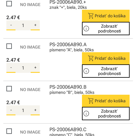
PS-20006AB90.+
znak "+", biela, 20ks
shopping_cart
Pridať do košíka
2.47 €
-
+
Zobraziť
info
podrobnosti
PS-20006AB90.A
písmeno "A", biela, 50ks
shopping_cart
Pridať do košíka
2.47 €
-
+
Zobraziť
info
podrobnosti
PS-20006AB90.B
písmeno "B", biela, 50ks
shopping_cart
Pridať do košíka
2.47 €
-
+
Zobraziť
info
podrobnosti
PS-20006AB90.C
písmeno "C", biela, 50ks