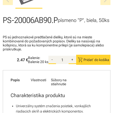
chevron_left
chevron_right
PS-20006AB90.P
písmeno "P", biela, 50ks
PS sú jednoznakové predtlačené dieliky, ktoré sú na mieste
kombinované do požadovaných popisov. Dieliky sa nasúvajú na
koľajnicu, ktorá sa ku komponentne prilepí (je samolepiaca) alebo
priskrutkuje.
Balenie:
shopping_cart
2.47 €
-
+
Pridať do košíka
Balenie
20 ks
Popis
Vlastnosti
Súbory na
stiahnutie
Charakteristika produktu
Univerzálny systém značenia poistiek, vonkajších
riadiacich skríň a elektrických komponentov.