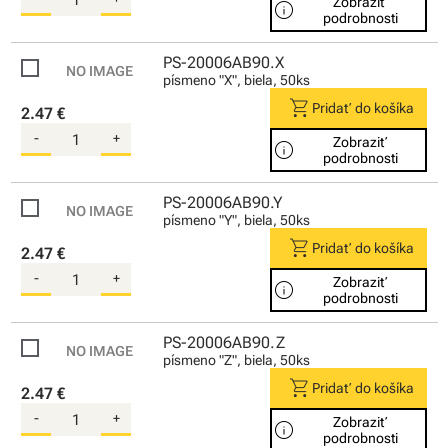
Zobraziť
info
podrobnosti
PS-20006AB90.X
písmeno "X", biela, 50ks
shopping_cart
Pridať do košíka
2.47 €
-
+
Zobraziť
info
podrobnosti
PS-20006AB90.Y
písmeno "Y", biela, 50ks
shopping_cart
Pridať do košíka
2.47 €
-
+
Zobraziť
info
podrobnosti
PS-20006AB90.Z
písmeno "Z", biela, 50ks
shopping_cart
Pridať do košíka
2.47 €
-
+
Zobraziť
info
podrobnosti