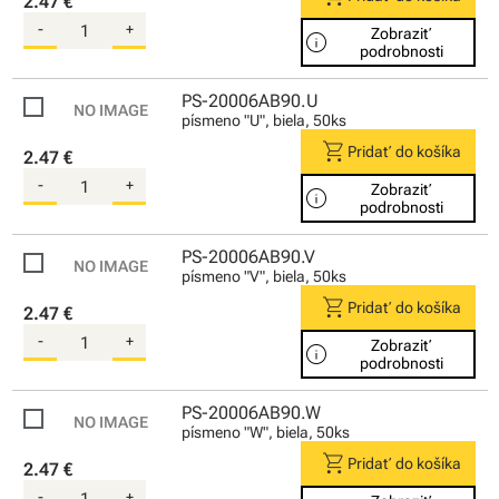
2.47 €
-
+
Zobraziť
info
podrobnosti
PS-20006AB90.U
písmeno "U", biela, 50ks
shopping_cart
Pridať do košíka
2.47 €
-
+
Zobraziť
info
podrobnosti
PS-20006AB90.V
písmeno "V", biela, 50ks
shopping_cart
Pridať do košíka
2.47 €
-
+
Zobraziť
info
podrobnosti
PS-20006AB90.W
písmeno "W", biela, 50ks
shopping_cart
Pridať do košíka
2.47 €
-
+