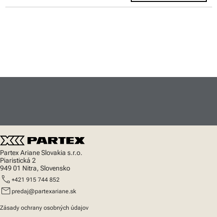
Partex Ariane Slovakia s.r.o.
Piaristická 2
949 01 Nitra, Slovensko
call
+421 915 744 852
mail
predaj@partexariane.sk
Zásady ochrany osobných údajov