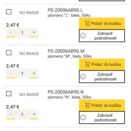
PS-20006AB90.L
písmeno "L", biela, 50ks
shopping_cart
Pridať do košíka
2.47 €
-
+
Zobraziť
info
podrobnosti
PS-20006AB90.M
písmeno "M", biela, 50ks
shopping_cart
Pridať do košíka
2.47 €
-
+
Zobraziť
info
podrobnosti
PS-20006AB90.N
písmeno "N", biela, 50ks
shopping_cart
Pridať do košíka
2.47 €
-
+
Zobraziť
info
podrobnosti