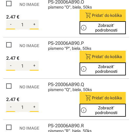
PS-20006AB90.O
písmeno "O", biela, 50ks
shopping_cart
Pridať do košíka
2.47 €
-
+
Zobraziť
info
podrobnosti
PS-20006AB90.P
písmeno "P", biela, 50ks
shopping_cart
Pridať do košíka
2.47 €
-
+
Zobraziť
info
podrobnosti
PS-20006AB90.Q
písmeno "Q", biela, 50ks
shopping_cart
Pridať do košíka
2.47 €
-
+
Zobraziť
info
podrobnosti
PS-20006AB90.R
písmeno "R", biela, 50ks