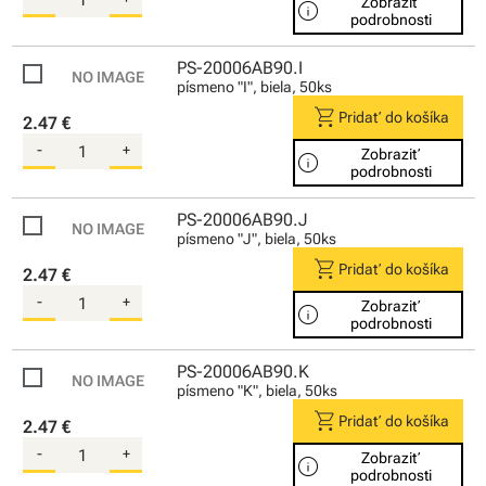
Zobraziť
info
podrobnosti
PS-20006AB90.I
písmeno "I", biela, 50ks
shopping_cart
Pridať do košíka
2.47 €
-
+
Zobraziť
info
podrobnosti
PS-20006AB90.J
písmeno "J", biela, 50ks
shopping_cart
Pridať do košíka
2.47 €
-
+
Zobraziť
info
podrobnosti
PS-20006AB90.K
písmeno "K", biela, 50ks
shopping_cart
Pridať do košíka
2.47 €
-
+
Zobraziť
info
podrobnosti