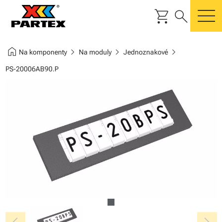
shopping_cart
search
m
home
chevron_right
chevron_right
chevron_right
Na komponenty
Na moduly
Jednoznakové
PS-20006AB90.P