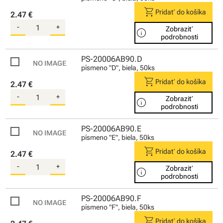
shopping_cart
Pridať do košíka
2.47 €
-
+
Zobraziť
info
podrobnosti
PS-20006AB90.D
písmeno "D", biela, 50ks
shopping_cart
Pridať do košíka
2.47 €
-
+
Zobraziť
info
podrobnosti
PS-20006AB90.E
písmeno "E", biela, 50ks
shopping_cart
Pridať do košíka
2.47 €
-
+
Zobraziť
info
podrobnosti
PS-20006AB90.F
písmeno "F", biela, 50ks
shopping_cart
Pridať do košíka