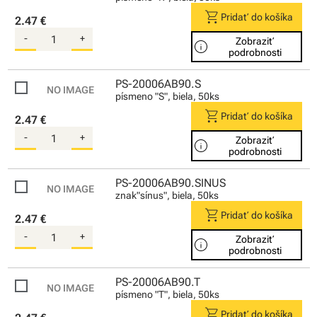
shopping_cart
Pridať do košíka
2.47 €
-
+
Zobraziť
info
podrobnosti
PS-20006AB90.S
písmeno "S", biela, 50ks
shopping_cart
Pridať do košíka
2.47 €
-
+
Zobraziť
info
podrobnosti
PS-20006AB90.SINUS
znak"sínus", biela, 50ks
shopping_cart
Pridať do košíka
2.47 €
-
+
Zobraziť
info
podrobnosti
PS-20006AB90.T
písmeno "T", biela, 50ks
shopping_cart
Pridať do košíka