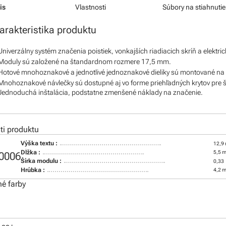
is
Vlastnosti
Súbory na stiahnutie
arakteristika produktu
Univerzálny systém značenia poistiek, vonkajších riadiacich skríň a elekt
Moduly sú založené na štandardnom rozmere 17,5 mm.
Hotové mnohoznakové a jednotlivé jednoznakové dieliky sú montované na 
Mnohoznakové návlečky sú dostupné aj vo forme priehľadných krytov pre š
Jednoduchá inštalácia, podstatne zmenšené náklady na značenie.
i produktu
Výška textu :
12,9
Dĺžka :
5,5 
0006
Šírka modulu :
0,33
Hrúbka :
4,2 
é farby
: