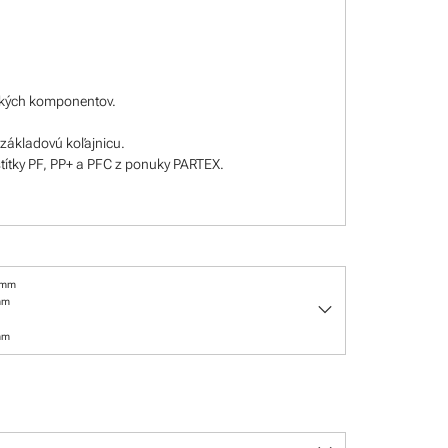
rických komponentov.
základovú koľajnicu.
títky PF, PP+ a PFC z ponuky PARTEX.
 mm
keyboard_arrow_down
mm
mm