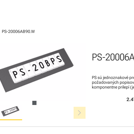
ight
PS-20006AB90.W
PS-20006
PS sú jednoznakové pre
požadovaných popisov. 
komponentne prilepí (j
2.4
chevron_right