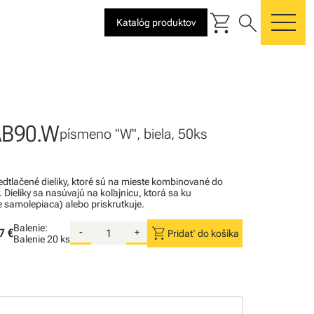
shopping_cart
search
Katalóg produktov
me
AB90.W
písmeno "W", biela, 50ks
dtlačené dieliky, ktoré sú na mieste kombinované do
Dieliky sa nasúvajú na koľajnicu, ktorá sa ku
e samolepiaca) alebo priskrutkuje.
Balenie:
shopping_cart
7 €
-
+
Pridať do košíka
Balenie
20 ks