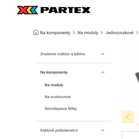
home
chevron_right
chevron_right
chevron_r
Na komponenty
Na moduly
Jednoznakové
keyboard_arrow_down
Značenie vodičov a káblov
Nasúvacie návlečky
keyboard_arrow_down
Na komponenty
Štítky na káble
Na moduly
Nacvakávacie návlečky
Na svorkovnice
Teplom zmrštiteľnej bužírky
Samolepiace štítky
chevron_left
keyboard_arrow_down
Káblové príslušenstvo